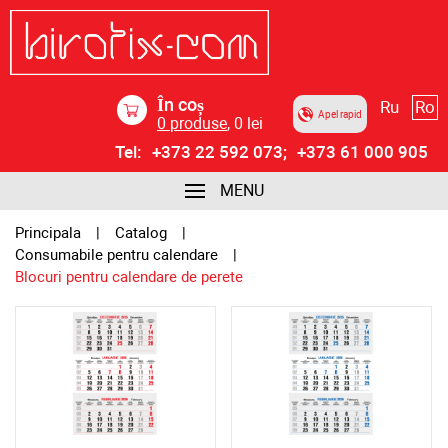
În coș
Ru
Ro
Apel rapid
0
produse
,
0
lei
Tel:
+373 22 592 073;
+373 61 000 905
MENU
Principala
Catalog
Consumabile pentru calendare
Blocuri pentru calendare de perete