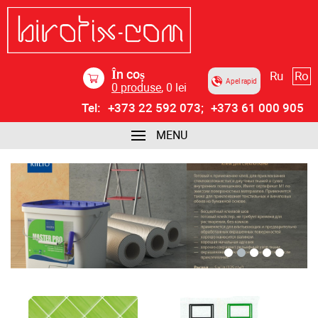
În coș
Ru
Ro
Apel rapid
0
produse
,
0
lei
Tel:
+373 22 592 073;
+373 61 000 905
MENU