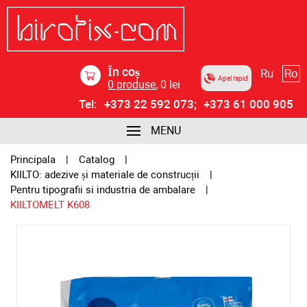
În coș
Ru
Ro
Apel rapid
0
produse
,
0
lei
Tel:
+373 22 592 073;
+373 61 000 905
MENU
Principala
Catalog
KIILTO: adezive și materiale de construcții
Pentru tipografii si industria de ambalare
KIILTOMELT K608