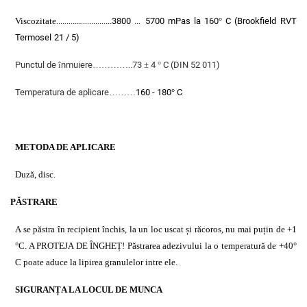
Viscozitate...........................
3800 ...
5700 mPas la 160° C
(
Brookfield
RVT
Termosel
21 / 5
)
Punctul de înmuiere…………..73 ± 4 ° C (DIN 52 011)
Temperatura de aplicare………
160 - 180° C
METODA DE APLICARE
Duză, disc.
PĂSTRARE
A se păstra în recipient închis, la un loc uscat și răcoros, nu mai puțin de +1
°C. A PROTEJA DE ÎNGHEȚ! Păstrarea adezivului la o temperatură de +40°
C poate aduce la lipirea granulelor intre ele.
SIGURAN
ȚA LA LOCUL DE MUNCA