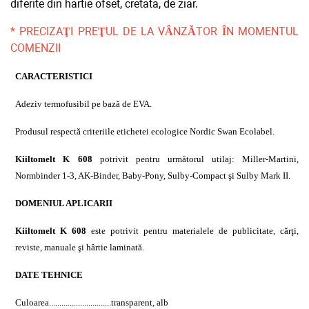
diferite din hartie ofset, cretata, de ziar.
* PRECIZAŢI PREŢUL DE LA VÂNZĂTOR ÎN MOMENTUL
COMENZII
CARACTERISTICI
Adeziv termofusibil pe bază de EVA.
Produsul respectă criteriile etichetei ecologice Nordic Swan Ecolabel.
Kiiltomelt K 608
potrivit pentru următorul utilaj: Miller-Martini,
Normbinder 1-3, AK-Binder, Baby-Pony, Sulby-Compact şi Sulby Mark II.
DOMENIUL APLICARII
Kiiltomelt K 608
este potrivit pentru materialele de publicitate, cărţi,
reviste, manuale şi hârtie laminată.
DATE TEHNICE
Culoarea..............................transparent, alb