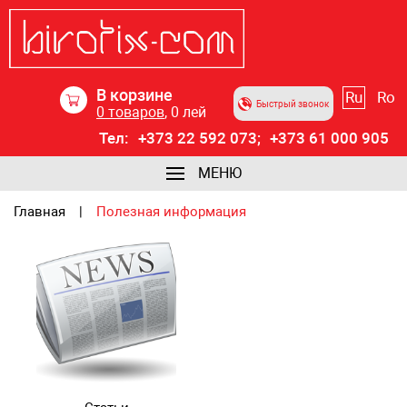
В корзине
Ru
Ro
Быстрый звонок
0
товаров
,
0
лей
Тел:
+373 22 592 073;
+373 61 000 905
МЕНЮ
Главная
Полезная информация