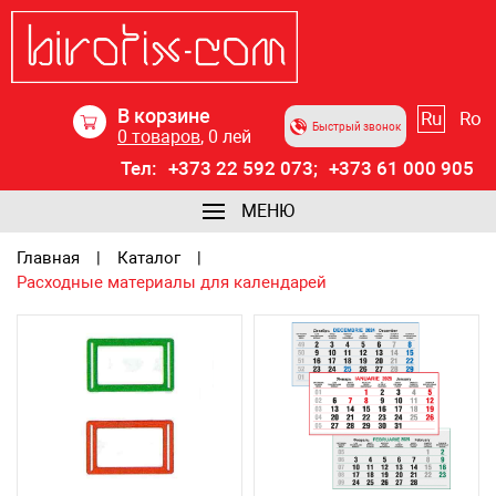
В корзине
Ru
Ro
Быстрый звонок
0
товаров
,
0
лей
Тел:
+373 22 592 073;
+373 61 000 905
МЕНЮ
Главная
Каталог
Расходные материалы для календарей