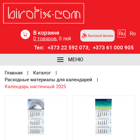
В корзине
Ru
Ro
Быстрый звонок
0
товаров
,
0
лей
Тел:
+373 22 592 073;
+373 61 000 905
МЕНЮ
Главная
Каталог
Расходные материалы для календарей
Календарь настенный 2025