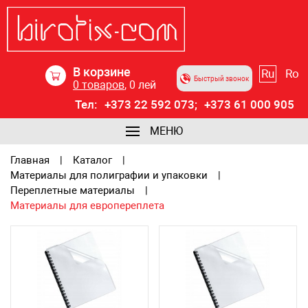
В корзине
Ru
Ro
Быстрый звонок
0
товаров
,
0
лей
Тел:
+373 22 592 073;
+373 61 000 905
МЕНЮ
Главная
Каталог
Материалы для полиграфии и упаковки
Переплетные материалы
Материалы для европереплета