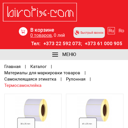
В корзине
Ru
Ro
Быстрый звонок
0
товаров
,
0
лей
Тел:
+373 22 592 073;
+373 61 000 905
МЕНЮ
Главная
Каталог
Материалы для маркировки товаров
Самоклеящаяся этикетка
Рулонная
Термосамоклейка