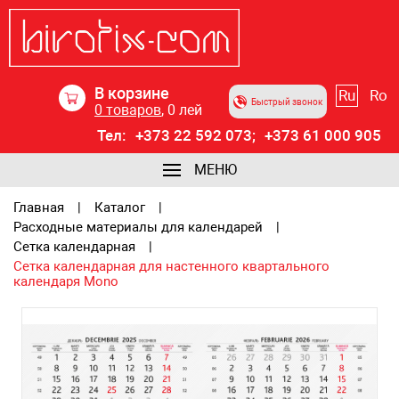
В корзине
Ru
Ro
Быстрый звонок
0
товаров
,
0
лей
Тел:
+373 22 592 073;
+373 61 000 905
МЕНЮ
Главная
Каталог
Расходные материалы для календарей
Сетка календарная
Сетка календарная для настенного квартального
календаря Mono