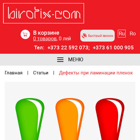
В корзине
Ru
Ro
Быстрый звонок
0
товаров
,
0
лей
Тел:
+373 22 592 073;
+373 61 000 905
МЕНЮ
Главная
Статьи
Дефекты при ламинации пленок