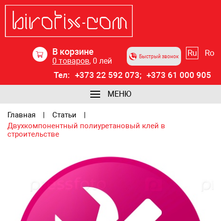
В корзине
Ru
Ro
Быстрый звонок
0
товаров
,
0
лей
Тел:
+373 22 592 073;
+373 61 000 905
МЕНЮ
Главная
Статьи
Двухкомпонентный полиуретановый клей в
строительстве