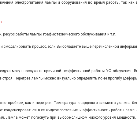
ключения электропитания лампы и оборудования во время работы, так как
а
, ресурс работы лампы, график технического обслуживания и т.п.
и смоделировать процесс, если Вы обладаете выше перечисленной информа
здуха могут послужить причиной неэффективной работы УФ облучения. В
з строя. Перегрев лампы можно визуально определить по ее прогибу (дефор
ню проблем, как и перегрев. Температура кварцевого элемента должна быт
ют конденсироваться в ее жидкое состояние, и эффективность работы ламп
я. Лампа может погаснуть при выборе слишком низкого уровня мощности. В