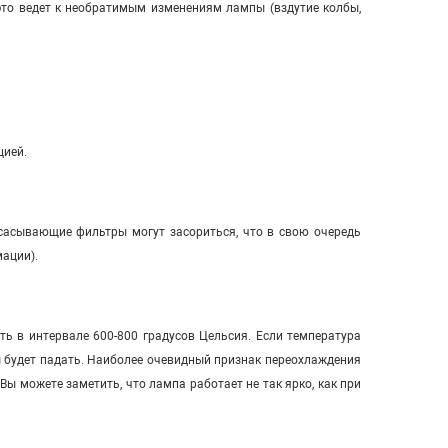
 это ведет к необратимым изменениям лампы (вздутие колбы,
цией.
сасывающие фильтры могут засориться, что в свою очередь
мации).
ь в интервале 600-800 градусов Цельсия. Если температура
ы будет падать. Наиболее очевидный признак переохлаждения
ы можете заметить, что лампа работает не так ярко, как при